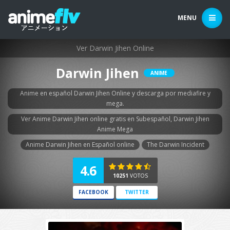
MENU
Ver Darwin Jihen Online
Darwin Jihen
ANIME
Anime en español Darwin Jihen Online y descarga por mediafire y
mega.
Ver Anime Darwin Jihen online gratis en Subespañol, Darwin Jihen
Anime Mega
Anime Darwin Jihen en Español online
The Darwin Incident
4.6
10251
VOTOS
FACEBOOK
TWITTER