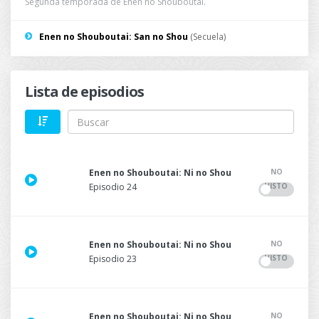
Segunda temporada de Enen no Shouboutai.
Enen no Shouboutai: San no Shou
(Secuela)
Lista de episodios
NO
Enen no Shouboutai: Ni no Shou
VISTO
Episodio 24
NO
Enen no Shouboutai: Ni no Shou
VISTO
Episodio 23
NO
Enen no Shouboutai: Ni no Shou