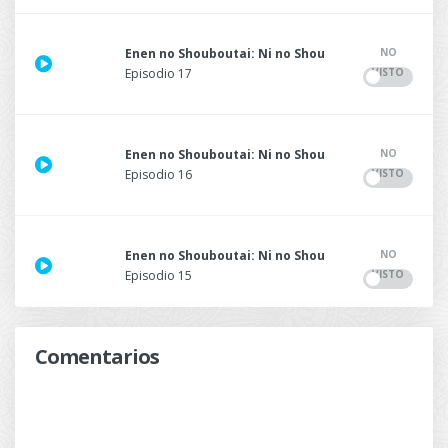
NO
Enen no Shouboutai: Ni no Shou
VISTO
Episodio 17
NO
Enen no Shouboutai: Ni no Shou
VISTO
Episodio 16
NO
Enen no Shouboutai: Ni no Shou
VISTO
Episodio 15
Comentarios
NO
Enen no Shouboutai: Ni no Shou
VISTO
Episodio 14