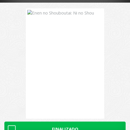
FINALIZADO