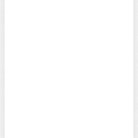
NO
Enen no Shouboutai: Ni no Shou
VISTO
Episodio 13
NO
Enen no Shouboutai: Ni no Shou
VISTO
Episodio 12
NO
Enen no Shouboutai: Ni no Shou
VISTO
Episodio 11
NO
Enen no Shouboutai: Ni no Shou
VISTO
Episodio 10
NO
Enen no Shouboutai: Ni no Shou
VISTO
Episodio 9