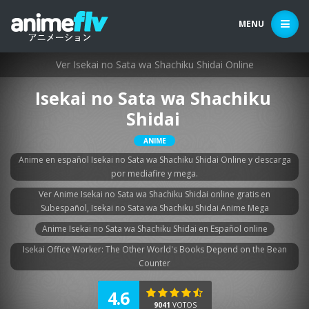
MENU
Ver Isekai no Sata wa Shachiku Shidai Online
Isekai no Sata wa Shachiku
Shidai
ANIME
Anime en español Isekai no Sata wa Shachiku Shidai Online y descarga
por mediafire y mega.
Ver Anime Isekai no Sata wa Shachiku Shidai online gratis en
Subespañol, Isekai no Sata wa Shachiku Shidai Anime Mega
Anime Isekai no Sata wa Shachiku Shidai en Español online
Isekai Office Worker: The Other World's Books Depend on the Bean
Counter
4.6
9041
VOTOS