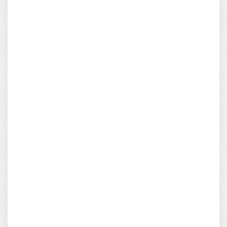
NO
Isekai no Sata wa Shachiku Shidai
VISTO
Episodio 1