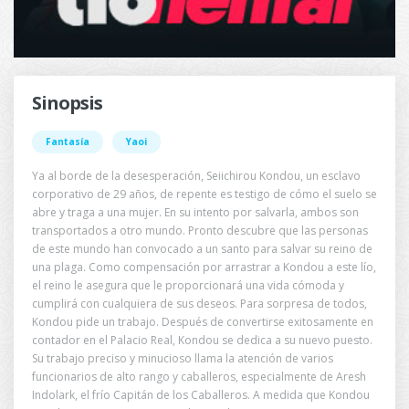
Sinopsis
Fantasía
Yaoi
Ya al borde de la desesperación, Seiichirou Kondou, un esclavo
corporativo de 29 años, de repente es testigo de cómo el suelo se
abre y traga a una mujer. En su intento por salvarla, ambos son
transportados a otro mundo. Pronto descubre que las personas
de este mundo han convocado a un santo para salvar su reino de
una plaga. Como compensación por arrastrar a Kondou a este lío,
el reino le asegura que le proporcionará una vida cómoda y
cumplirá con cualquiera de sus deseos. Para sorpresa de todos,
Kondou pide un trabajo. Después de convertirse exitosamente en
contador en el Palacio Real, Kondou se dedica a su nuevo puesto.
Su trabajo preciso y minucioso llama la atención de varios
funcionarios de alto rango y caballeros, especialmente de Aresh
Indolark, el frío Capitán de los Caballeros. A medida que Kondou