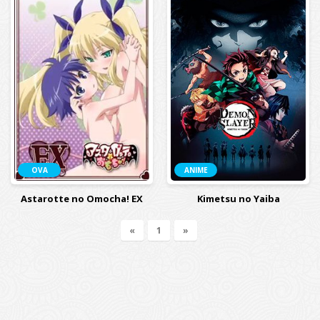
OVA
ANIME
Astarotte no Omocha! EX
Kimetsu no Yaiba
«
1
»