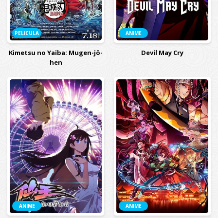
PELICULA
ANIME
Kimetsu no Yaiba: Mugen-jō-
Devil May Cry
hen
ANIME
ANIME