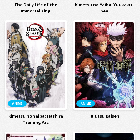
The Daily Life of the
Kimetsu no Yaiba: Yuukaku-
Immortal King
hen
ANIME
ANIME
Kimetsu no Yaiba: Hashira
Jujutsu Kaisen
Training Arc