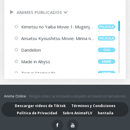
ANIMES PUBLICADOS
Kimetsu no Yaiba Movie 1: Mugenjou-hen - Akaza Sairai
PELICULA
Ansatsu Kyoushitsu Movie: Minna no Jikan
PELICULA
Dandelion
OVA
Made in Abyss
ANIME
Trigun Stampede
ANIME
Enen no Shouboutai: Ni no Shou
ANIME
Maou no Musume wa Yasashisugiru!!
Anime Online
- Ningún vídeo se encuentra alojado en nuestros servidores.
ANIME
Descargar videos de Tiktok
Términos y Condiciones
One Punch Man S3 Latino
ANIME
Política de Privacidad
Sobre AnimeFLV
hentaila
Kaguya-sama wa Kokurasetai: Otona e no Kaidan
ANIME