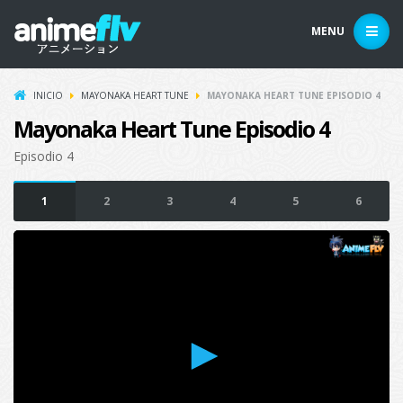
MENU
INICIO
MAYONAKA HEART TUNE
MAYONAKA HEART TUNE EPISODIO 4
Mayonaka Heart Tune Episodio 4
Episodio 4
1
2
3
4
5
6