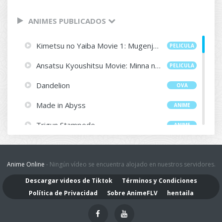
ANIMES PUBLICADOS
Kimetsu no Yaiba Movie 1: Mugenjou-hen - Akaza Sairai
PELICULA
Ansatsu Kyoushitsu Movie: Minna no Jikan
PELICULA
Dandelion
OVA
Made in Abyss
ANIME
Trigun Stampede
ANIME
Enen no Shouboutai: Ni no Shou
ANIME
Maou no Musume wa Yasashisugiru!!
Anime Online
- Ningún vídeo se encuentra alojado en nuestros servidores.
ANIME
Descargar videos de Tiktok
Términos y Condiciones
One Punch Man S3 Latino
ANIME
Política de Privacidad
Sobre AnimeFLV
hentaila
Kaguya-sama wa Kokurasetai: Otona e no Kaidan
ANIME