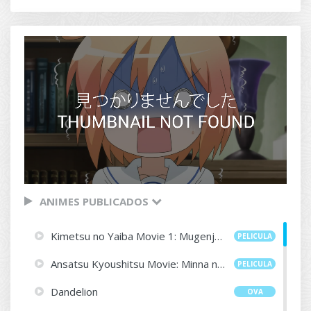
ANIMES PUBLICADOS
Kimetsu no Yaiba Movie 1: Mugenjou-hen - Akaza Sairai
PELICULA
Ansatsu Kyoushitsu Movie: Minna no Jikan
PELICULA
Dandelion
OVA