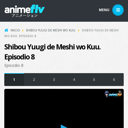
MENU
INICIO
SHIBOU YUUGI DE MESHI WO KUU.
SHIBOU YUUGI DE MESHI
WO KUU. EPISODIO 8
Shibou Yuugi de Meshi wo Kuu.
Episodio 8
Episodio 8
1
2
3
4
5
6