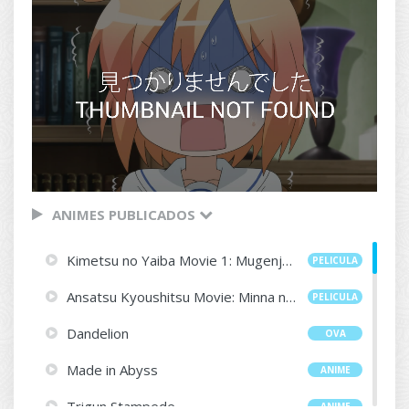
ANIMES PUBLICADOS
Kimetsu no Yaiba Movie 1: Mugenjou-hen - Akaza Sairai
PELICULA
Ansatsu Kyoushitsu Movie: Minna no Jikan
PELICULA
Dandelion
OVA
Made in Abyss
ANIME
Trigun Stampede
ANIME