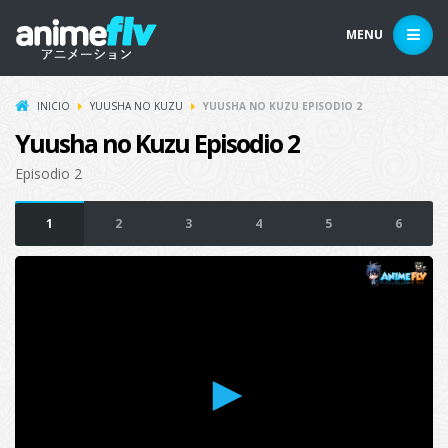
MENU
INICIO
YUUSHA NO KUZU
YUUSHA NO KUZU EPISODIO 2
Yuusha no Kuzu Episodio 2
Episodio 2
1
2
3
4
5
6